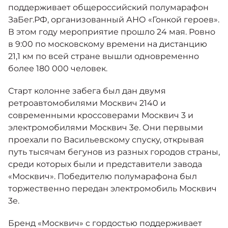
Москвич 6
поддерживает общероссийский полумарафон
Яркий динамичный седан
ЗаБег.РФ, организованный АНО «Гонкой героев».
от 2 237 000 ₽*
КОНТАКТЫ
В этом году мероприятие прошло 24 мая. Ровно
Кредитные программы
Моторное масло
в 9:00 по московскому времени на дистанцию
21,1 км по всей стране вышли одновременно
СЕРВИСНЫЕ АКЦИИ
более 180 000 человек.
Спецпредложения
Москвич 3 с ручным
управлением (РУ)
Старт колонне забега был дан двумя
Кроссовер, создающий равные
АКСЕССУАРЫ
ретроавтомобилями Москвич 2140 и
возможности
Калькулятор трейд-ин
современными кроссоверами Москвич 3 и
от 2 069 000 ₽*
электромобилями Москвич 3е. Они первыми
проехали по Васильевскому спуску, открывая
Страховые программы
Москвич 8
путь тысячам бегунов из разных городов страны,
Практичный семиместный
среди которых были и представители завода
кроссовер
«Москвич». Победителю полумарафона был
от 3 125 000 ₽*
торжественно передан электромобиль Москвич
3е.
Бренд «Москвич» с гордостью поддерживает