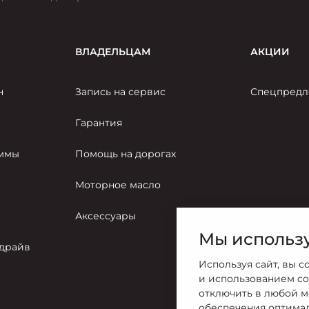
ВЛАДЕЛЬЦАМ
АКЦИИ
н
Запись на сервис
Спецпредл
Гарантия
аммы
Помощь на дорогах
Моторное масло
Аксессуары
Мы использу
-драйв
Используя сайт, вы с
и использованием co
отключить в любой м
обеспечения оптима