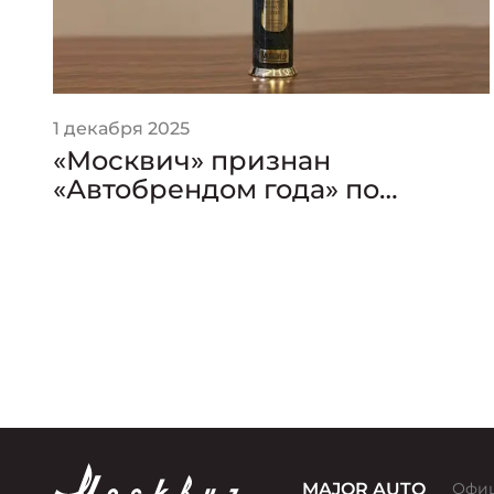
1 декабря 2025
«Москвич» признан
«Автобрендом года» по
версии премии «Золотой
Клаксон»
MAJOR AUTO
Офиц