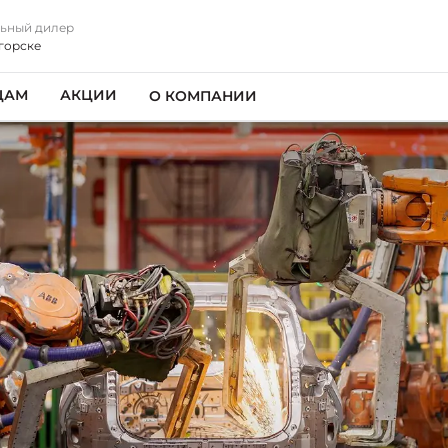
ьный дилер
горске
ЦАМ
АКЦИИ
О КОМПАНИИ