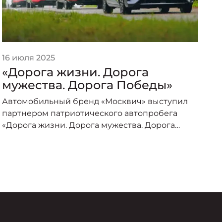
16 июля 2025
2
«Дорога жизни. Дорога
«
мужества. Дорога Победы»
п
о
Автомобильный бренд «Москвич» выступил
А
партнером патриотического автопробега
п
«Дорога жизни. Дорога мужества. Дорога
о
Победы», организованного под эгидой
пр
Министерства транспорта Российской
–
Федерации и приуроченного к торжествам по
случаю 80-летия Великой Победы.