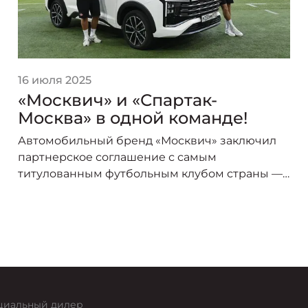
16 июля 2025
«Москвич» и «Спартак-
Москва» в одной команде!
Автомобильный бренд «Москвич» заключил
партнерское соглашение с самым
титулованным футбольным клубом страны —
«Спартак-Москва». В сезоне 2025/26 логотип
«Москвича» украсит форму игроков красно-
белых, символизируя союз двух легендарных
брендов, чья история неразрывно связана со
столицей.
иальный дилер