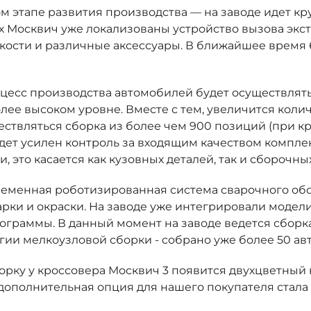
м этапе развития производства — на заводе идет к
 Москвич уже локализованы устройство вызова экс
кости и различные аксессуары. В ближайшее время 
цесс производства автомобилей будет осуществлятьс
олее высоком уровне. Вместе с тем, увеличится кол
ствляться сборка из более чем 900 позиций (при кр
дет усилен контроль за входящим качеством комплек
 это касается как кузовных деталей, так и сборочны
ременная роботизированная система сварочного обо
рки и окраски. На заводе уже интегрировали модел
ограммы. В данный момент на заводе ведется сборк
огии мелкоузловой сборки - собрано уже более 50 ав
орку у кроссовера Москвич 3 появится двухцветный к
 дополнительная опция для нашего покупателя стал