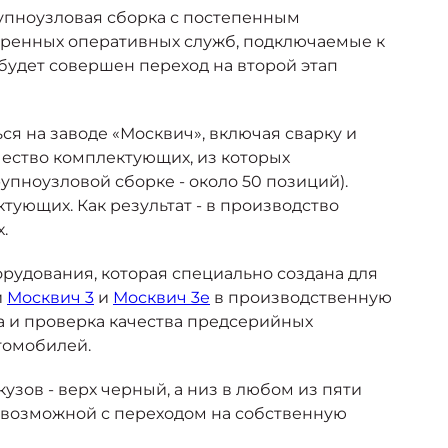
рупноузловая сборка с постепенным
тренных оперативных служб, подключаемые к
будет совершен переход на второй этап
я на заводе «Москвич», включая сварку и
ичество комплектующих, из которых
упноузловой сборке - около 50 позиций).
тующих. Как результат - в производство
х.
рудования, которая специально создана для
и
Москвич 3
и
Москвич 3е
в производственную
а и проверка качества предсерийных
томобилей.
узов - верх черный, а низ в любом из пяти
а возможной с переходом на собственную